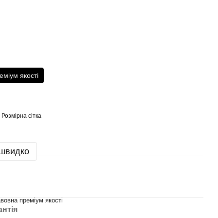
еміум якості
Розмірна сітка
 швидко
вовна преміум якості
антія