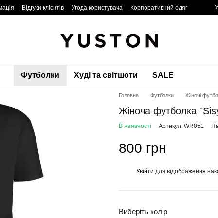
У
мація
Відгуки клієнтів
Угода користувача
Корпоративний одяг
Футболки
Худі та світшоти
SALE
Головна
Футболки
Жіночі футб
Жіноча футболка "Sis
В наявності
Артикул: WR051
На
800 грн
Увійти
для відображення нак
%
Виберіть колір