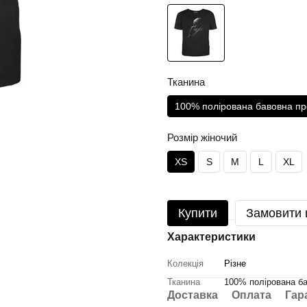
Тканина
100% полірована бавовна пр
Розмір жіночий
XS
S
M
L
XL
Купити
Замовити
Характеристики
Колекція
Різне
Тканина
100% полірована ба
Доставка
Оплата
Гар