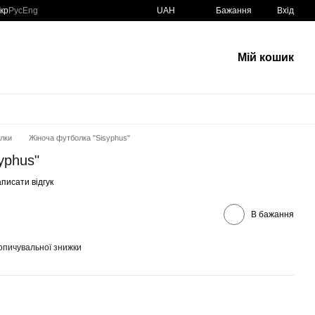
кр
Рус
Eng
UAH
Бажання
Вхід
Мій кошик
олки
Жіноча футболка "Sisyphus"
yphus"
писати відгук
В бажання
опичувальної знижки