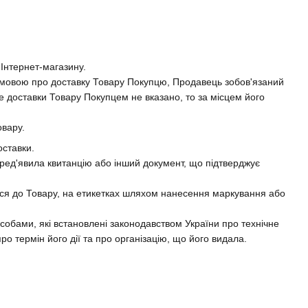
 Інтернет-магазину.
з умовою про доставку Товару Покупцю, Продавець зобов'язаний
е доставки Товару Покупцем не вказано, то за місцем його
овару.
оставки.
 пред'явила квитанцію або інший документ, що підтверджує
ться до Товару, на етикетках шляхом нанесення маркування або
особами, які встановлені законодавством України про технічне
ро термін його дії та про організацію, що його видала.