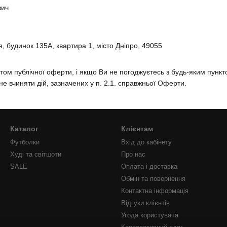
вич
 будинок 135А, квартира 1, місто Дніпро, 49055
том публічної оферти, і якщо Ви не погоджуєтесь з будь-яким пункто
е вчиняти дій, зазначених у п. 2.1. справжньої Оферти.
Каталог
Клієнтам
Футболки
Вхід до кабінету
Худі та світшоти
Про нас
SALE
Оплата і доставка
Обмін та повернення
Контактна інформація
Відгуки клієнтів
Угода користувача