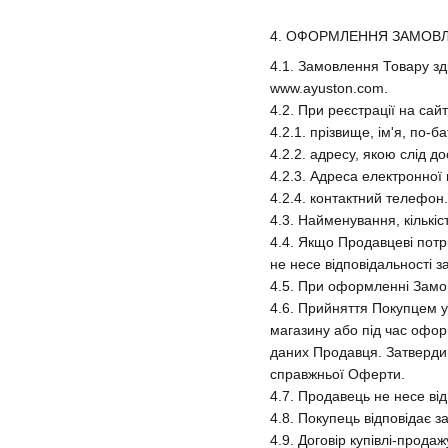
4. ОФОРМЛЕННЯ ЗАМОВ
4.1. Замовлення Товару з
www.ayuston.com.
4.2. При реєстрації на са
4.2.1. прізвище, ім'я, по-
4.2.2. адресу, якою слід д
4.2.3. Адреса електронної
4.2.4. контактний телефон.
4.3. Найменування, кількіс
4.4. Якщо Продавцеві потр
не несе відповідальності 
4.5. При оформленні Замов
4.6. Прийняття Покупцем у
магазину або під час офо
даних Продавця. Затвердив
справжньої Оферти.
4.7. Продавець не несе ві
4.8. Покупець відповідає 
4.9. Договір купівлі-про