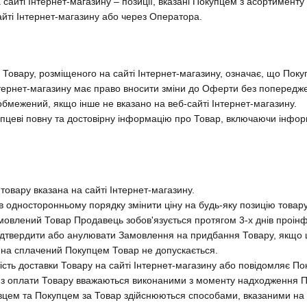
 сайті Інтернет-магазину – позиції, вказані Покупцем з асортимент
йті Інтернет-магазину або через Оператора.
Товару, розміщеного на сайті Інтернет-магазину, означає, що Поку
Інтернет-магазину має право вносити зміни до Оферти без попередж
 обмежений, якщо інше не вказано на веб-сайті Інтернет-магазину.
пцеві повну та достовірну інформацію про Товар, включаючи інформ
 товару вказана на сайті Інтернет-магазину.
в односторонньому порядку змінити ціну на будь-яку позицію товару
 замовлений Товар Продавець зобов'язується протягом 3-х днів проін
підтвердити або анулювати Замовлення на придбання Товару, якщо
 на сплачений Покупцем Товар не допускається.
тість доставки Товару на сайті Інтернет-магазину або повідомляє
я з оплати Товару вважаються виконаними з моменту надходження П
вцем та Покупцем за Товар здійснюються способами, вказаними на с