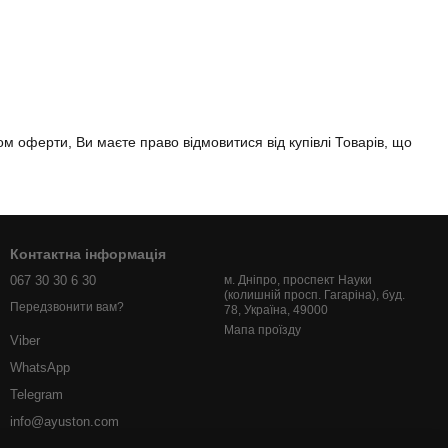
м оферти, Ви маєте право відмовитися від купівлі Товарів, що
Контактна інформація
067 30 30 6 30
м. Дніпро, проспект Науки
(колишній просп. Гагаріна), буд.
Передзвонити вам?
78, Україна, 49000
Мапа проїзду
Viber
WhatsApp
Telegram
info@ayuston.com