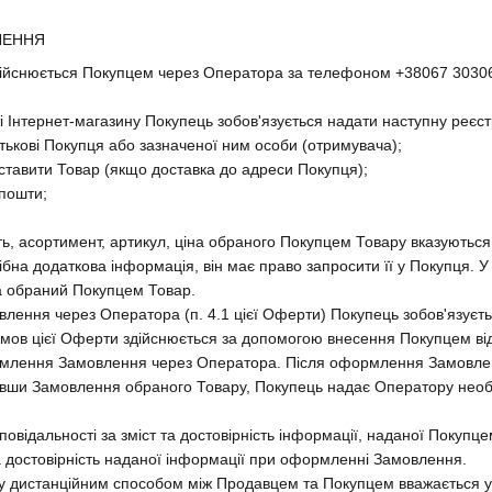
ЛЕННЯ
дійснюється Покупцем через Оператора за телефоном +38067 303063
йті Інтернет-магазину Покупець зобов'язується надати наступну реєс
батькові Покупця або зазначеної ним особи (отримувача);
оставити Товар (якщо доставка до адреси Покупця);
 пошти;
ть, асортимент, артикул, ціна обраного Покупцем Товару вказуються
ібна додаткова інформація, він має право запросити її у Покупця. 
за обраний Покупцем Товар.
лення через Оператора (п. 4.1 цієї Оферти) Покупець зобов'язуєть
мов цієї Оферти здійснюється за допомогою внесення Покупцем від
рмлення Замовлення через Оператора. Після оформлення Замовленн
ши Замовлення обраного Товару, Покупець надає Оператору необхід
дповідальності за зміст та достовірність інформації, наданої Поку
за достовірність наданої інформації при оформленні Замовлення.
дажу дистанційним способом між Продавцем та Покупцем вважаєтьс