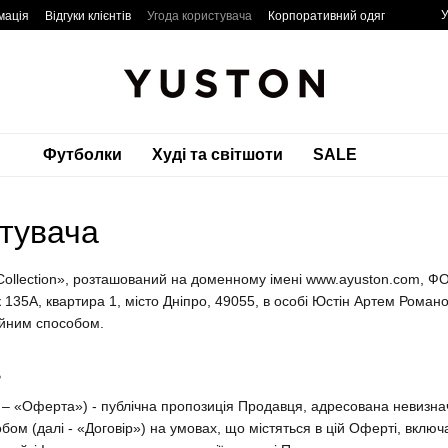
У
мація
Відгуки клієнтів
Угода користувача
Корпоративний одяг
Футболки
Худі та світшоти
SALE
стувача
 Collection», розташований на доменному імені www.ayuston.com,
135А, квартира 1, місто Дніпро, 49055, в особі Юстін Артем Роман
ійним способом.
В
і – «Оферта») - публічна пропозиція Продавця, адресована невизнач
ом (далі - «Договір») на умовах, що містяться в цій Оферті, включ