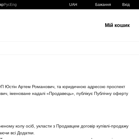
кр
Рус
Eng
UAH
Бажання
Вхід
Мій кошик
 ФОП Юстін Артем Романович, та юридичною адресою проспект
ович, іменоване надалі «Продавець», публікує Публічну оферту
еному колу осіб, укласти з Продавцем договір купівлі-продажу
аючи всі Додатки.