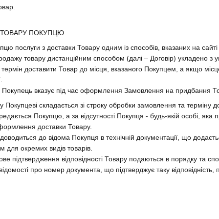
овар.
А ТОВАРУ ПОКУПЦЮ
цю послуги з доставки Товару одним із способів, вказаних на сайті
-продажу товару дистанційним способом (далі – Договір) укладено 
термін доставити Товар до місця, вказаного Покупцем, а якщо місц
.
у Покупець вказує під час оформлення Замовлення на придбання Т
у Покупцеві складається зі строку обробки замовлення та терміну д
едається Покупцю, а за відсутності Покупця - будь-якій особі, яка
формлення доставки Товару.
 доводиться до відома Покупця в технічній документації, що додає
 для окремих видів товарів.
кове підтвердження відповідності Товару подаються в порядку та сп
ідомості про номер документа, що підтверджує таку відповідність, п