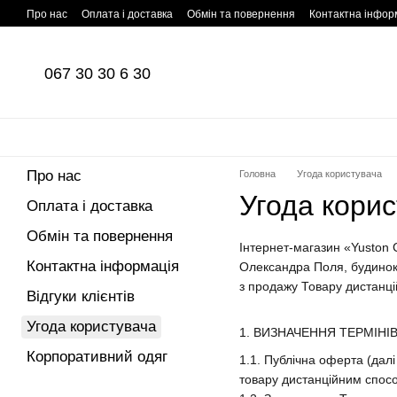
Перейти до основного контенту
Про нас
Оплата і доставка
Обмін та повернення
Контактна інфор
067 30 30 6 30
Про нас
Головна
Угода користувача
Угода кори
Оплата і доставка
Обмін та повернення
Інтернет-магазин «Yuston
Контактна інформація
Олександра Поля, будинок 
з продажу Товару дистанц
Відгуки клієнтів
Угода користувача
1. ВИЗНАЧЕННЯ ТЕРМІНІ
Корпоративний одяг
1.1. Публічна оферта (дал
товару дистанційним способ