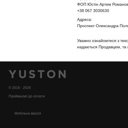
ФОП Юстін Артем Романо
+38 067 3030630
Адреса:
Проспект Олександра Поля,
Уважно ознайомтеся з текс
надаються Продавцем, та н
© 2016 - 2026
Приймаємо до оплати
Мобільна версія