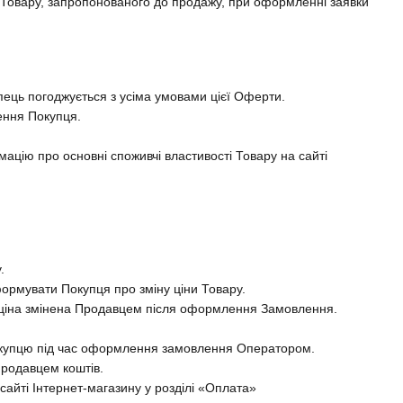
у Товару, запропонованого до продажу, при оформленні заявки
пець погоджується з усіма умовами цієї Оферти.
ення Покупця.
ацію про основні споживчі властивості Товару на сайті
.
формувати Покупця про зміну ціни Товару.
 ціна змінена Продавцем після оформлення Замовлення.
 Покупцю під час оформлення замовлення Оператором.
родавцем коштів.
айті Інтернет-магазину у розділі «Оплата»