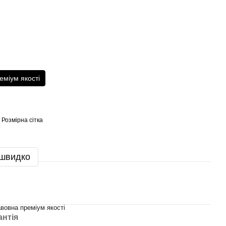
еміум якості
Розмірна сітка
 швидко
вовна преміум якості
антія