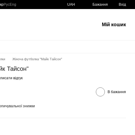
кр
Рус
Eng
UAH
Бажання
Вхід
Мій кошик
олки
Жіноча футболка "Майк Тайсон"
йк Тайсон"
писати відгук
В бажання
опичувальної знижки