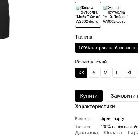
Тканина
100% полірована бавовна пр
Розмір жіночий
XS
S
M
L
XL
Купити
Замовити
Характеристики
Колекція
Зірки спорту
Тканина
100% полірована ба
Доставка
Оплата
Гар