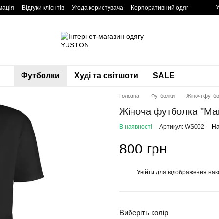
У
мація
Відгуки клієнтів
Угода користувача
Корпоративний одяг
Футболки
Худі та світшоти
SALE
Головна
Футболки
Жіночі футб
Жіноча футболка "Ма
В наявності
Артикул: WS002
На
800 грн
Увійти
для відображення нак
%
Виберіть колір