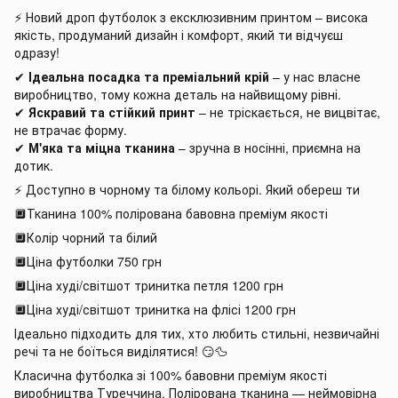
⚡️ Новий дроп футболок з ексклюзивним принтом – висока
якість, продуманий дизайн і комфорт, який ти відчуєш
одразу!
✔
Ідеальна посадка та преміальний крій
– у нас власне
виробництво, тому кожна деталь на найвищому рівні.
✔
Яскравий та стійкий принт
– не тріскається, не вицвітає,
не втрачає форму.
✔
М'яка та міцна тканина
– зручна в носінні, приємна на
дотик.
⚡ Доступно в чорному та білому кольорі. Який обереш ти
🔲Тканина 100% полірована бавовна преміум якості
🔲Колір чорний та білий
🔲Ціна футболки 750 грн
🔲Ціна худі/світшот тринитка петля 1200 грн
🔲Ціна худі/світшот тринитка на флісі 1200 грн
Ідеально підходить для тих, хто любить стильні, незвичайні
речі та не боїться виділятися! 😏🦆
Класична футболка зі 100% бавовни преміум якості
виробництва Туреччина. Полірована тканина — неймовірна