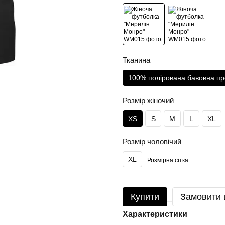
Тканина
100% полірована бавовна пр
Розмір жіночий
XS
S
M
L
XL
Розмір чоловічий
XL
Розмірна сітка
Купити
Замовити
Характеристики