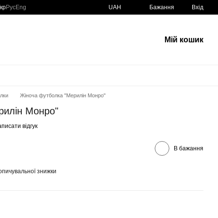
кр
Рус
Eng
UAH
Бажання
Вхід
Мій кошик
олки
Жіноча футболка "Мерилін Монро"
рилін Монро"
писати відгук
В бажання
опичувальної знижки