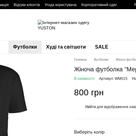
У
мація
Відгуки клієнтів
Угода користувача
Корпоративний одяг
Футболки
Худі та світшоти
SALE
Головна
Футболки
Жіночі футб
Жіноча футболка "Ме
В наявності
Артикул: WM015
На
800 грн
Увійти
для відображення нак
%
Виберіть колір