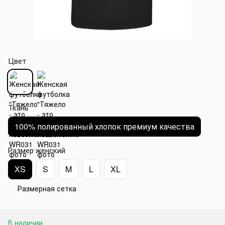
Цвет
Ткань
100% полированный хлопок премиум качества
Размер женский
XS
S
M
L
XL
Размерная сетка
В наличии