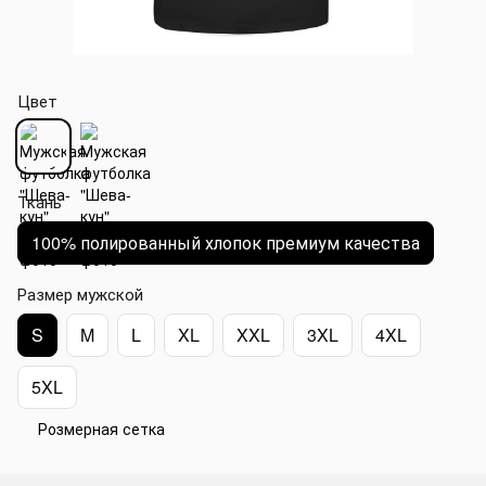
Цвет
Ткань
100% полированный хлопок премиум качества
Размер мужской
S
M
L
XL
XXL
3XL
4XL
5XL
Розмерная сетка