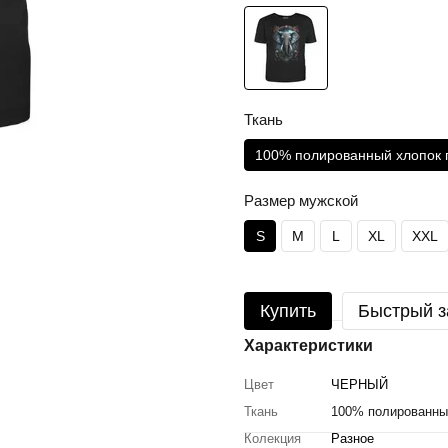
Ткань
100% полированный хлопок 
Размер мужской
S
M
L
XL
XXL
Купить
Быстрый з
Характеристики
Цвет
ЧЕРНЫЙ
Ткань
100% полированны
Колекция
Разное