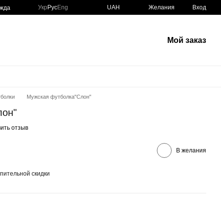
Укр
Рус
Eng
UAH
Желания
Вход
ежда
Мой заказ
болки
Мужская футболка"Слон"
лон"
ить отзыв
В желания
пительной скидки