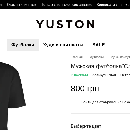
ия
Отзывы клиентов
Пользовательское соглашение
Корпоративная од
Футболки
Худи и свитшоты
SALE
Главная
Футболки
Мужские фут
Мужская футболка"С
В наличии
Артикул: R040
Остав
800 грн
Войти
для отображения нако
%
Выберите цвет