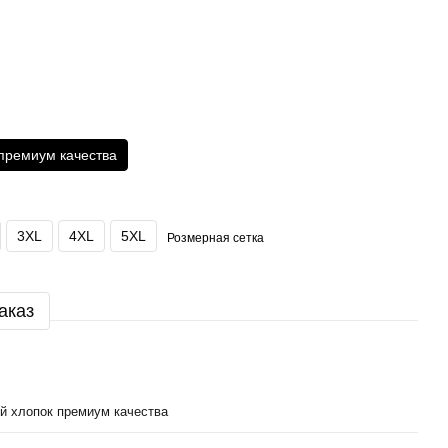
премиум качества
3XL
4XL
5XL
Розмерная сетка
аказ
й хлопок премиум качества