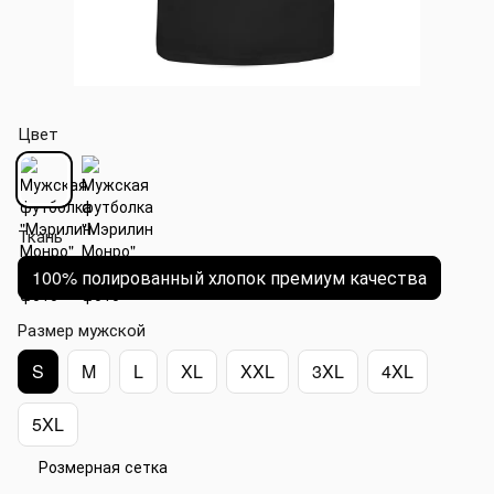
Цвет
Ткань
100% полированный хлопок премиум качества
Размер мужской
S
M
L
XL
XXL
3XL
4XL
5XL
Розмерная сетка