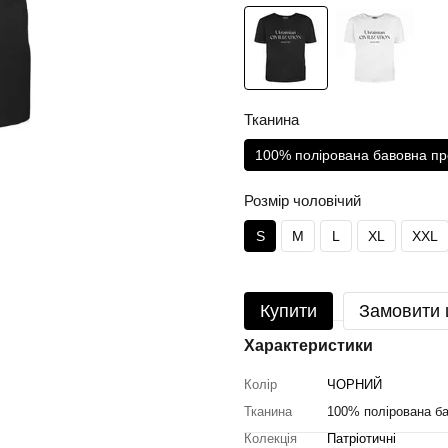
Тканина
100% полірована бавовна пр
Розмір чоловічий
S
M
L
XL
XXL
Купити
Замовити
Характеристики
Колір
ЧОРНИЙ
Тканина
100% полірована ба
Колекція
Патріотичні