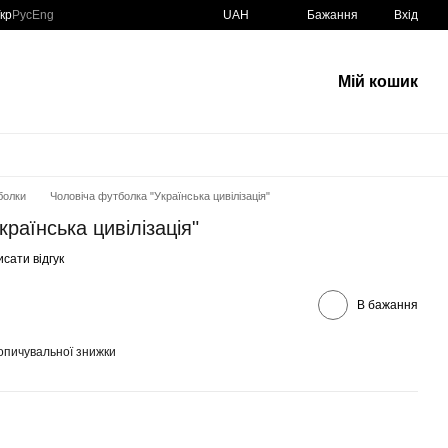
кр
Рус
Eng
UAH
Бажання
Вхід
Мій кошик
болки
Чоловіча футболка "Українська цивілізація"
раїнська цивілізація"
сати відгук
В бажання
опичувальної знижки