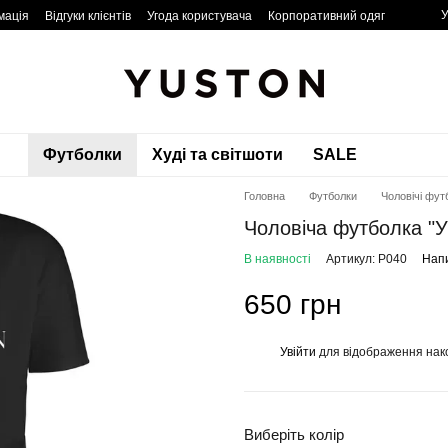
У
мація
Відгуки клієнтів
Угода користувача
Корпоративний одяг
Футболки
Худі та світшоти
SALE
Головна
Футболки
Чоловічі фут
Чоловіча футболка "Ук
В наявності
Артикул: P040
Напи
650 грн
Увійти
для відображення нак
%
Виберіть колір