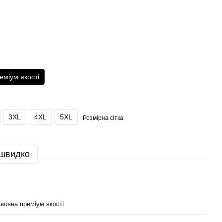
еміум якості
3XL
4XL
5XL
Розмірна сітка
 швидко
вовна преміум якості