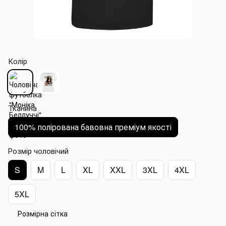
Колір
Тканина
100% полірована бавовна преміум якості
Розмір чоловічий
S
M
L
XL
XXL
3XL
4XL
5XL
Розмірна сітка