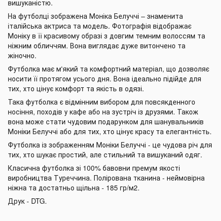
вишуканістю.
На футболці зображена Моніка Белуччі – знаменита
італійська актриса та модель. Фотографія відображає
Моніку в її красивому образі з довгим темним волоссям та
ніжним обличчям. Вона виглядає дуже витончено та
жіночно.
Футболка має м'який та комфортний матеріал, що дозволяє
носити її протягом усього дня. Вона ідеально підійде для
тих, хто цінує комфорт та якість в одязі.
Така футболка є відмінним вибором для повсякденного
носіння, походів у кафе або на зустріч із друзями. Також
вона може стати чудовим подарунком для шанувальників
Моніки Белуччі або для тих, хто цінує красу та елегантність.
Футболка із зображенням Моніки Белуччі - це чудова річ для
тих, хто шукає простий, але стильний та вишуканий одяг.
Класична футболка зі 100% бавовни премум якості
виробництва Туреччина. Полірована тканина - неймовірна
ніжна та достатньо щільна - 185 гр/м2.
Друк - DTG.