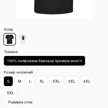
Колір
Тканина
100% полірована бавовна преміум якості
Розмір чоловічий
S
M
L
XL
XXL
3XL
4XL
5XL
Розмірна сітка