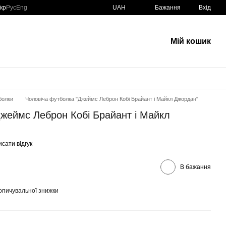
кр
Рус
Eng
UAH
Бажання
Вхід
Мій кошик
болки
Чоловіча футболка "Джеймс Леброн Кобі Брайант і Майкл Джордан"
Джеймс Леброн Кобі Брайант і Майкл
сати відгук
В бажання
опичувальної знижки