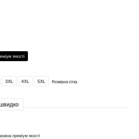
еміум якості
3XL
4XL
5XL
Розмірна сітка
 швидко
вовна преміум якості