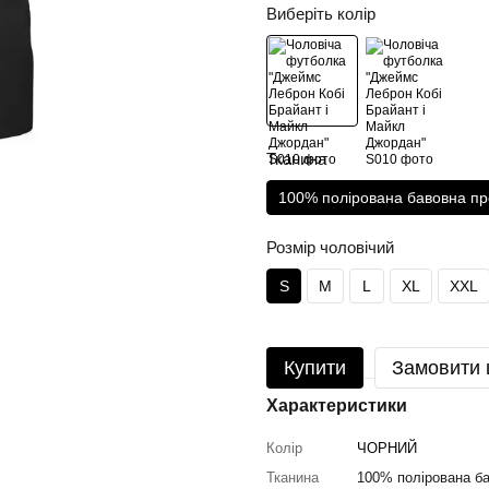
Виберіть колір
Тканина
100% полірована бавовна пр
Розмір чоловічий
S
M
L
XL
XXL
Купити
Замовити
Характеристики
Колір
ЧОРНИЙ
Тканина
100% полірована ба