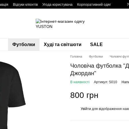
У
мація
Відгуки клієнтів
Угода користувача
Корпоративний одяг
Футболки
Худі та світшоти
SALE
Головна
Футболки
Чоловічі фут
Чоловіча футболка "
Джордан"
В наявності
Артикул: S010
Напи
800 грн
Увійти
для відображення нак
%