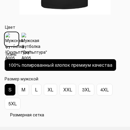
Цвет
Ткань
100% полированный хлопок премиум качества
Размер мужской
S
M
L
XL
XXL
3XL
4XL
5XL
Розмерная сетка